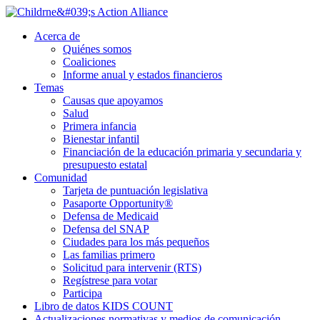
Ir
al
Acerca de
contenido
Quiénes somos
principal
Coaliciones
Informe anual y estados financieros
Temas
Causas que apoyamos
Salud
Primera infancia
Bienestar infantil
Financiación de la educación primaria y secundaria y
presupuesto estatal
Comunidad
Tarjeta de puntuación legislativa
Pasaporte Opportunity®
Defensa de Medicaid
Defensa del SNAP
Ciudades para los más pequeños
Las familias primero
Solicitud para intervenir (RTS)
Regístrese para votar
Participa
Libro de datos KIDS COUNT
Actualizaciones normativas y medios de comunicación