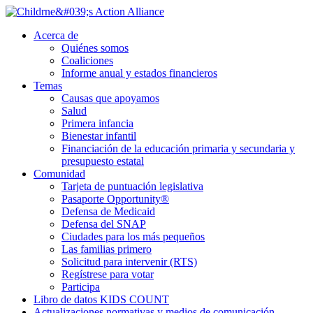
Ir
al
Acerca de
contenido
Quiénes somos
principal
Coaliciones
Informe anual y estados financieros
Temas
Causas que apoyamos
Salud
Primera infancia
Bienestar infantil
Financiación de la educación primaria y secundaria y
presupuesto estatal
Comunidad
Tarjeta de puntuación legislativa
Pasaporte Opportunity®
Defensa de Medicaid
Defensa del SNAP
Ciudades para los más pequeños
Las familias primero
Solicitud para intervenir (RTS)
Regístrese para votar
Participa
Libro de datos KIDS COUNT
Actualizaciones normativas y medios de comunicación