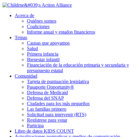
Ir
al
Acerca de
contenido
Quiénes somos
principal
Coaliciones
Informe anual y estados financieros
Temas
Causas que apoyamos
Salud
Primera infancia
Bienestar infantil
Financiación de la educación primaria y secundaria y
presupuesto estatal
Comunidad
Tarjeta de puntuación legislativa
Pasaporte Opportunity®
Defensa de Medicaid
Defensa del SNAP
Ciudades para los más pequeños
Las familias primero
Solicitud para intervenir (RTS)
Regístrese para votar
Participa
Libro de datos KIDS COUNT
Actualizaciones normativas y medios de comunicación