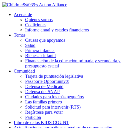
Ir
al
Acerca de
contenido
Quiénes somos
principal
Coaliciones
Informe anual y estados financieros
Temas
Causas que apoyamos
Salud
Primera infancia
Bienestar infantil
Financiación de la educación primaria y secundaria y
presupuesto estatal
Comunidad
Tarjeta de puntuación legislativa
Pasaporte Opportunity®
Defensa de Medicaid
Defensa del SNAP
Ciudades para los más pequeños
Las familias primero
Solicitud para intervenir (RTS)
Regístrese para votar
Participa
Libro de datos KIDS COUNT
Actualizaciones normativas y medios de comunicación