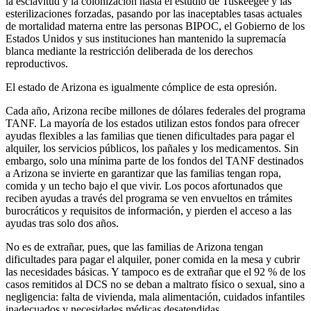
la esclavitud y la colonización hasta el estudio de Tuskeegee y las
esterilizaciones forzadas, pasando por las inaceptables tasas actuales
de mortalidad materna entre las personas BIPOC, el Gobierno de los
Estados Unidos y sus instituciones han mantenido la supremacía
blanca mediante la restricción deliberada de los derechos
reproductivos.
El estado de Arizona es igualmente cómplice de esta opresión.
Cada año, Arizona recibe millones de dólares federales del programa
TANF. La mayoría de los estados utilizan estos fondos para ofrecer
ayudas flexibles a las familias que tienen dificultades para pagar el
alquiler, los servicios públicos, los pañales y los medicamentos. Sin
embargo, solo una mínima parte de los fondos del TANF destinados
a Arizona se invierte en garantizar que las familias tengan ropa,
comida y un techo bajo el que vivir. Los pocos afortunados que
reciben ayudas a través del programa se ven envueltos en trámites
burocráticos y requisitos de información, y pierden el acceso a las
ayudas tras solo dos años.
No es de extrañar, pues, que las familias de Arizona tengan
dificultades para pagar el alquiler, poner comida en la mesa y cubrir
las necesidades básicas. Y tampoco es de extrañar que el 92 % de los
casos remitidos al DCS no se deban a maltrato físico o sexual, sino a
negligencia: falta de vivienda, mala alimentación, cuidados infantiles
inadecuados y necesidades médicas desatendidas.