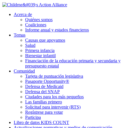
Ir
al
Acerca de
contenido
Quiénes somos
principal
Coaliciones
Informe anual y estados financieros
Temas
Causas que apoyamos
Salud
Primera infancia
Bienestar infantil
Financiación de la educación primaria y secundaria y
presupuesto estatal
Comunidad
Tarjeta de puntuación legislativa
Pasaporte Opportunity®
Defensa de Medicaid
Defensa del SNAP
Ciudades para los más pequeños
Las familias primero
Solicitud para intervenir (RTS)
Regístrese para votar
Participa
Libro de datos KIDS COUNT
Actualizaciones normativas y medios de comunicación