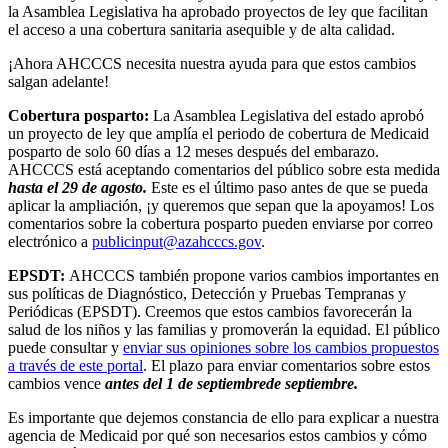
la Asamblea Legislativa ha aprobado proyectos de ley que facilitan
el acceso a una cobertura sanitaria asequible y de alta calidad.
¡Ahora AHCCCS necesita nuestra ayuda para que estos cambios
salgan adelante!
Cobertura posparto:
La Asamblea Legislativa del estado aprobó
un proyecto de ley que amplía el periodo de cobertura de Medicaid
posparto de solo 60 días a 12 meses después del embarazo.
AHCCCS está aceptando comentarios del público sobre esta medida
hasta el 29 de agosto.
Este es el último paso antes de que se pueda
aplicar la ampliación, ¡y queremos que sepan que la apoyamos! Los
comentarios sobre la cobertura posparto pueden enviarse por correo
electrónico a
publicinput@azahcccs.gov
.
EPSDT:
AHCCCS también propone varios cambios importantes en
sus políticas de Diagnóstico, Detección y Pruebas Tempranas y
Periódicas (EPSDT). Creemos que estos cambios favorecerán la
salud de los niños y las familias y promoverán la equidad. El público
puede consultar y
enviar sus opiniones sobre los cambios propuestos
a través de este portal
. El plazo para enviar comentarios sobre estos
cambios vence
antes del 1 de septiembre
de septiembre
.
Es importante que dejemos constancia de ello para explicar a nuestra
agencia de Medicaid por qué son necesarios estos cambios y cómo