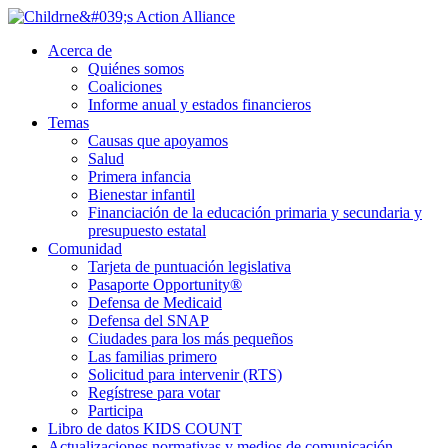
Ir
al
Acerca de
contenido
Quiénes somos
principal
Coaliciones
Informe anual y estados financieros
Temas
Causas que apoyamos
Salud
Primera infancia
Bienestar infantil
Financiación de la educación primaria y secundaria y
presupuesto estatal
Comunidad
Tarjeta de puntuación legislativa
Pasaporte Opportunity®
Defensa de Medicaid
Defensa del SNAP
Ciudades para los más pequeños
Las familias primero
Solicitud para intervenir (RTS)
Regístrese para votar
Participa
Libro de datos KIDS COUNT
Actualizaciones normativas y medios de comunicación